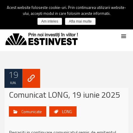
Acest website foloseste cookie-uri. Prin continuarea utilizarii website-
ului, accepti modul in care folosim aceste informatii.
Am inteles
Afla mai multe
19
IUN.
Comunicat LONG, 19 iunie 2025
Comunicate
LONG
Regasiti in continuare comunicatul remis de emitentul