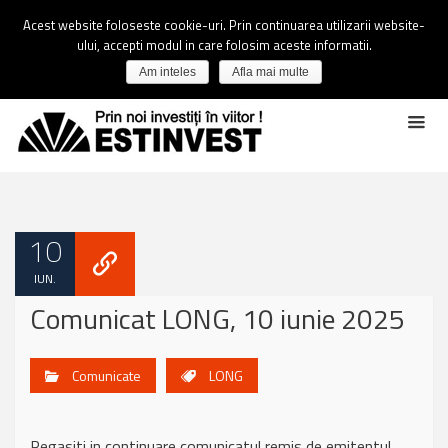
Acest website foloseste cookie-uri. Prin continuarea utilizarii website-
ului, accepti modul in care folosim aceste informatii.
Am inteles
Afla mai multe
10
IUN.
Comunicat LONG, 10 iunie 2025
Comunicate
LONG
Regasiti in continuare comunicatul remis de emitentul