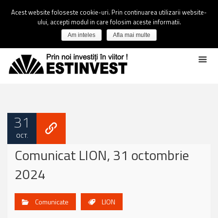
Acest website foloseste cookie-uri. Prin continuarea utilizarii website-
ului, accepti modul in care folosim aceste informatii.
Am inteles
Afla mai multe
31
OCT.
Comunicat LION, 31 octombrie
2024
Comunicate
LION