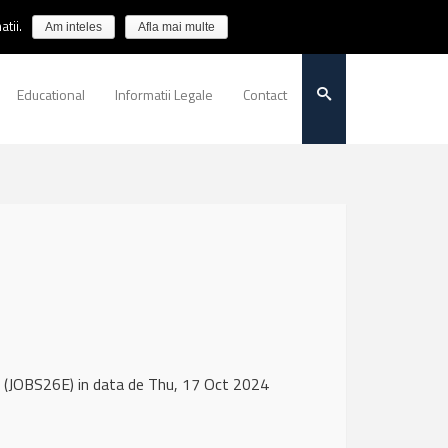
tii.
Am inteles
Afla mai multe
Educational
Informatii Legale
Contact
 (JOBS26E) in data de Thu, 17 Oct 2024