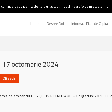
continuarea utilizarii website-ului, accepti modul in care folosim aceste informa
Home
Despre Noi
Informatii Piata de Capital
 17 octombrie 2024
JOBS26E
l remis de emitentul BESTJOBS RECRUTARE – Obligatiuni 2026 EUR