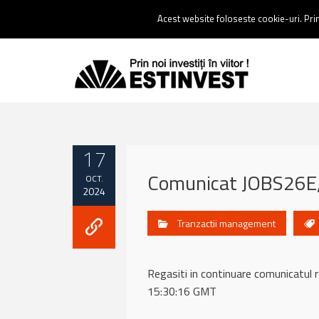
Contact:
0237 238 900 |
Email :
contact@estinvest.ro
Acest website foloseste cookie-uri. Prin 
17
Comunicat JOBS26E,
OCT.
2024
Tranzactii management
Regasiti in continuare comunicatu
15:30:16 GMT