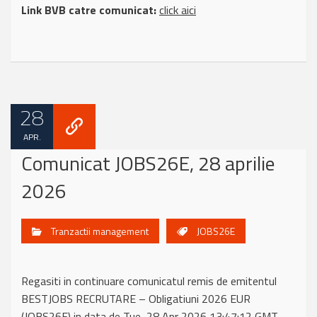
Link BVB catre comunicat:
click aici
28
APR.
Comunicat JOBS26E, 28 aprilie
2026
Tranzactii management
JOBS26E
Regasiti in continuare comunicatul remis de emitentul
BESTJOBS RECRUTARE – Obligatiuni 2026 EUR
(JOBS26E) in data de Tue, 28 Apr 2026 13:47:12 GMT