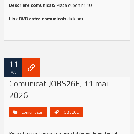
Descriere comunicat:
Plata cupon nr 10
Link BVB catre comunicat:
click aici
11
MAI
Comunicat JOBS26E, 11 mai
2026
Comunicate
JOBS26E
Regasiti in continuare comunicatul remis de emitentul