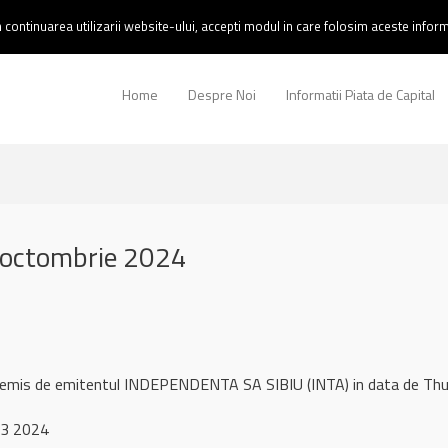
continuarea utilizarii website-ului, accepti modul in care folosim aceste informa
Home
Despre Noi
Informatii Piata de Capital
 octombrie 2024
l remis de emitentul INDEPENDENTA SA SIBIU (INTA) in data de T
 3 2024