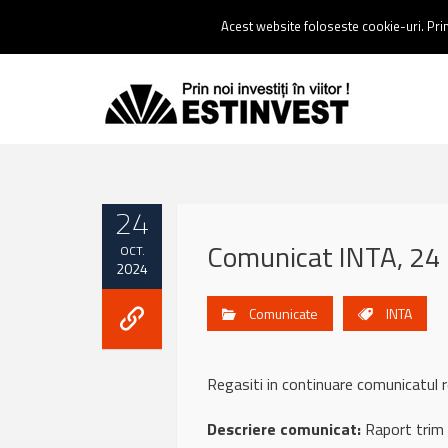
Contact:
0237 238 900 |
Email :
contact@estinvest.ro
Acest website foloseste cookie-uri. Prin 
24
Comunicat INTA, 24
OCT.
2024
Comunicate
INTA
Regasiti in continuare comunicatu
Descriere comunicat:
Raport trim