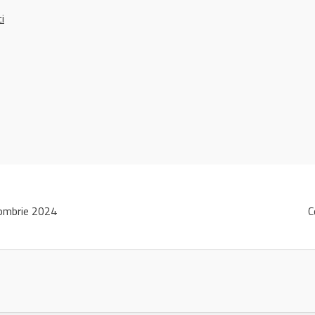
ci
ombrie 2024
C