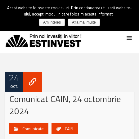
Acest website foloseste cookie-uri. Prin continuarea utilizarii website-
ului, accepti modul in care folosim aceste informatii.
Am inteles
Afla mai multe
24
OCT.
Comunicat CAIN, 24 octombrie
2024
Comunicate
CAIN