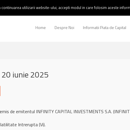
continuarea utilizarii website-ului, accepti modul in care folosim aceste informa
Home
Despre Noi
Informatii Piata de Capital
 20 iunie 2025
 remis de emitentul INFINITY CAPITAL INVESTMENTS S.A. (INFINITY
atilitate Intrerupta (Vi).