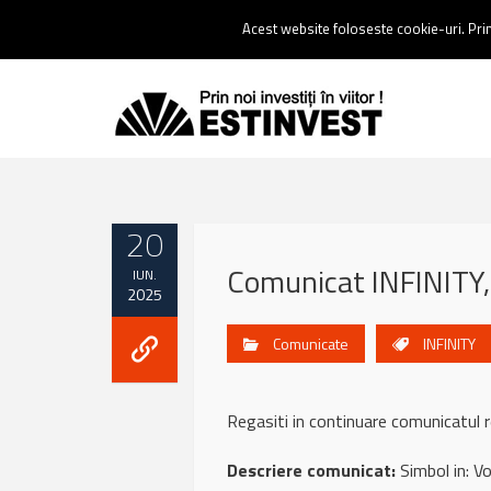
Contact:
0237 238 900 |
Email :
contact@estinvest.ro
Acest website foloseste cookie-uri. Prin 
20
Comunicat INFINITY,
IUN.
2025
Comunicate
INFINITY
Regasiti in continuare comunicatul
Descriere comunicat:
Simbol in: Vol