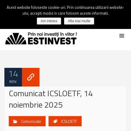
Acest website foloseste cookie-uri. Prin continuarea utilizarii website-
ului, accepti modul in care folosim aceste informatii.
Am inteles
Afla mai multe
14
NOV.
Comunicat ICSLOETF, 14
noiembrie 2025
Comunicate
ICSLOETF