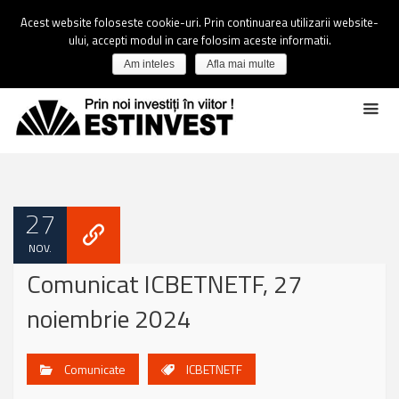
Acest website foloseste cookie-uri. Prin continuarea utilizarii website-
ului, accepti modul in care folosim aceste informatii.
Am inteles
Afla mai multe
27
NOV.
Comunicat ICBETNETF, 27
noiembrie 2024
Comunicate
ICBETNETF