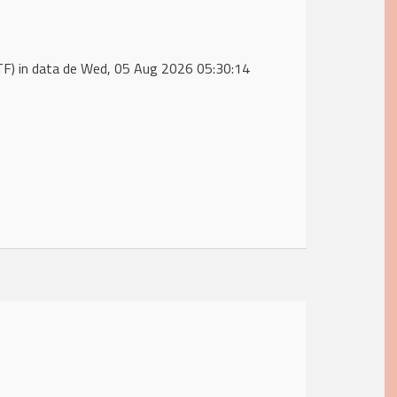
F) in data de Wed, 05 Aug 2026 05:30:14