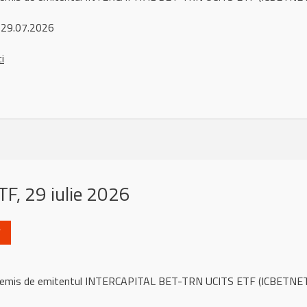
 29.07.2026
ci
, 29 iulie 2026
F
l remis de emitentul INTERCAPITAL BET-TRN UCITS ETF (ICBETNET