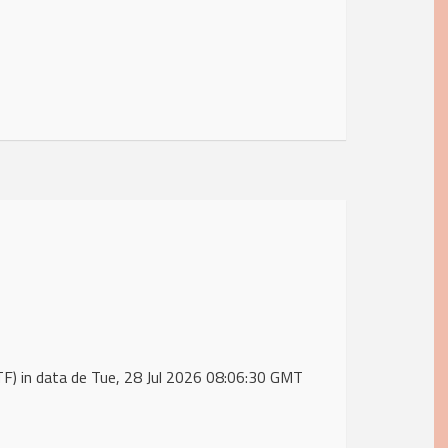
) in data de Tue, 28 Jul 2026 08:06:30 GMT