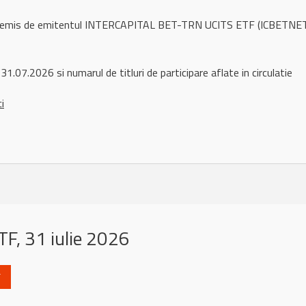
l remis de emitentul INTERCAPITAL BET-TRN UCITS ETF (ICBETNET
1.07.2026 si numarul de titluri de participare aflate in circulatie
ci
, 31 iulie 2026
F