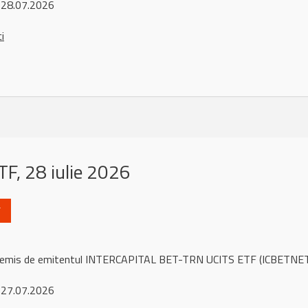
 28.07.2026
ci
, 28 iulie 2026
F
l remis de emitentul INTERCAPITAL BET-TRN UCITS ETF (ICBETNETF
 27.07.2026