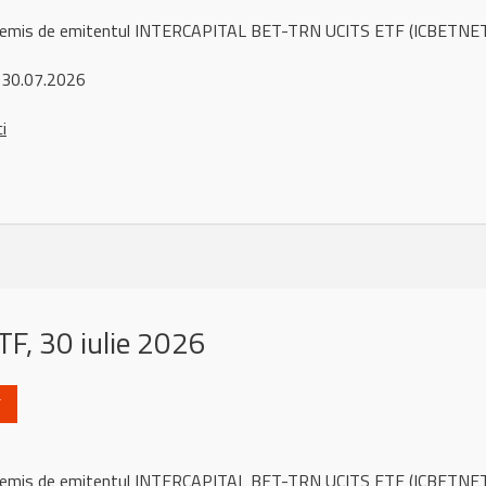
l remis de emitentul INTERCAPITAL BET-TRN UCITS ETF (ICBETNETF
 30.07.2026
ci
, 30 iulie 2026
F
l remis de emitentul INTERCAPITAL BET-TRN UCITS ETF (ICBETNETF