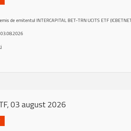
ul remis de emitentul INTERCAPITAL BET-TRN UCITS ETF (ICBETNET
 03.08.2026
ci
F, 03 august 2026
F