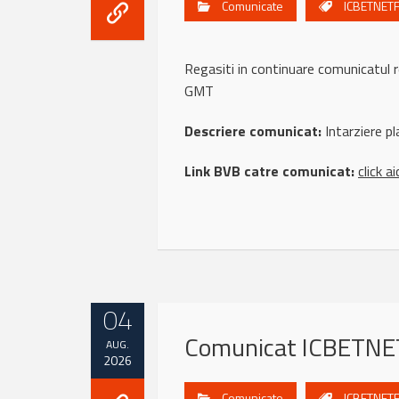
Comunicate
ICBETNET
Regasiti in continuare comunicatu
GMT
Descriere comunicat:
Intarziere pl
Link BVB catre comunicat:
click ai
04
Comunicat ICBETNET
AUG.
2026
Comunicate
ICBETNET