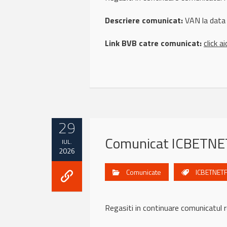
Descriere comunicat:
VAN la data
Link BVB catre comunicat:
click ai
29
Comunicat ICBETNETF
IUL.
2026
Comunicate
ICBETNET
Regasiti in continuare comunicatu