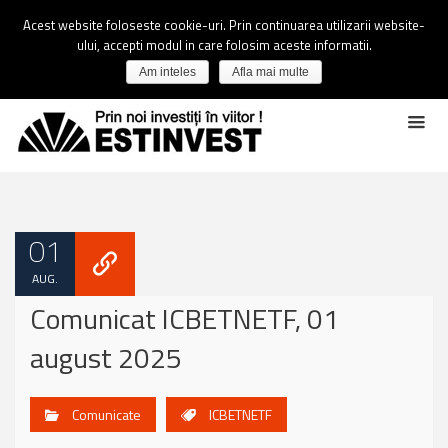
Acest website foloseste cookie-uri. Prin continuarea utilizarii website-
ului, accepti modul in care folosim aceste informatii.
Am inteles
Afla mai multe
01
AUG.
Comunicat ICBETNETF, 01
august 2025
Comunicate
ICBETNETF