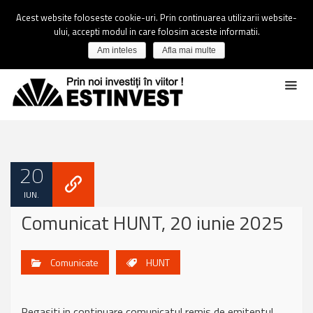
Acest website foloseste cookie-uri. Prin continuarea utilizarii website-
ului, accepti modul in care folosim aceste informatii.
Am inteles
Afla mai multe
20
IUN.
Comunicat HUNT, 20 iunie 2025
Comunicate
HUNT
Regasiti in continuare comunicatul remis de emitentul