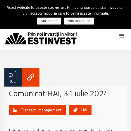
Acest website foloseste cookie-uri. Prin continuarea utilizarii website-
ului, accepti modul in care folosim aceste informatii.
Am inteles
Afla mai multe
31
IUL.
Comunicat HAI, 31 iulie 2024
Tranzactii management
HAI
Regasiti in continuare comunicatul remis de emitentul