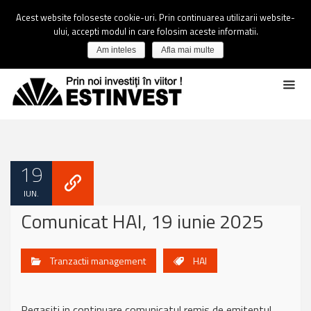
Acest website foloseste cookie-uri. Prin continuarea utilizarii website-
ului, accepti modul in care folosim aceste informatii.
Am inteles
Afla mai multe
19
IUN.
Comunicat HAI, 19 iunie 2025
Tranzactii management
HAI
Regasiti in continuare comunicatul remis de emitentul