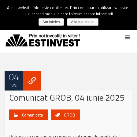
Acest website foloseste cookie-uri. Prin continuarea utilizarii website-
ului, accepti modul in care folosim aceste informatii.
Am inteles
Afla mai multe
04
IUN.
Comunicat GROB, 04 iunie 2025
Comunicate
GROB
Regasiti in continuare comunicatul remis de emitentul