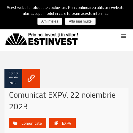
Acest website foloseste cookie-uri. Prin continuarea utilizarii website-
ului, accepti modul in care folosim aceste informatii.
Am inteles
Afla mai multe
22
NOV.
Comunicat EXPV, 22 noiembrie
2023
Comunicate
EXPV