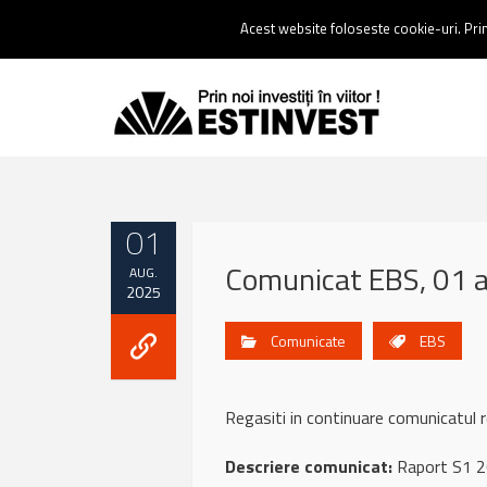
Contact:
0237 238 900 |
Email :
contact@estinvest.ro
Acest website foloseste cookie-uri. Prin 
01
Comunicat EBS, 01 
AUG.
2025
Comunicate
EBS
Regasiti in continuare comunicatul
Descriere comunicat:
Raport S1 