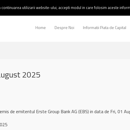
continuarea utilizarii website-ului, accepti modul in care folosim aceste informa
Home
Despre Noi
Informatii Piata de Capital
august 2025
 remis de emitentul Erste Group Bank AG (EBS) in data de Fri, 01
2025