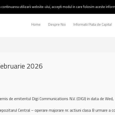
continuarea utilizarii website-ului, accepti modul in care folosim aceste informa
Home
Despre Noi
Informatii Piata de Capital
februarie 2026
 remis de emitentul Digi Communications N.V. (DIGI) in data de We
ozitarul Central – operare majorare nr. actiuni clasa B urmare a co