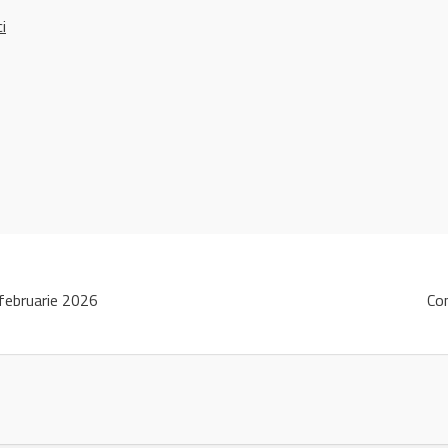
ci
ebruarie 2026
Co