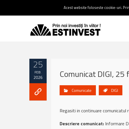
Contact:
0237 238 900 |
Email :
contact@estinvest.ro
Acest website foloseste cookie-uri. Prin 
25
Comunicat DIGI, 25 
FEB.
2026
Comunicate
DIGI
Regasiti in continuare comunicatul
Descriere comunicat:
Informare Dep