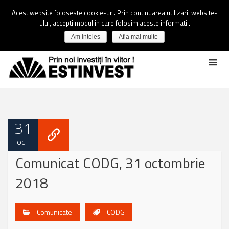
Acest website foloseste cookie-uri. Prin continuarea utilizarii website-
ului, accepti modul in care folosim aceste informatii.
Am inteles
Afla mai multe
31
OCT.
Comunicat CODG, 31 octombrie
2018
Comunicate
CODG