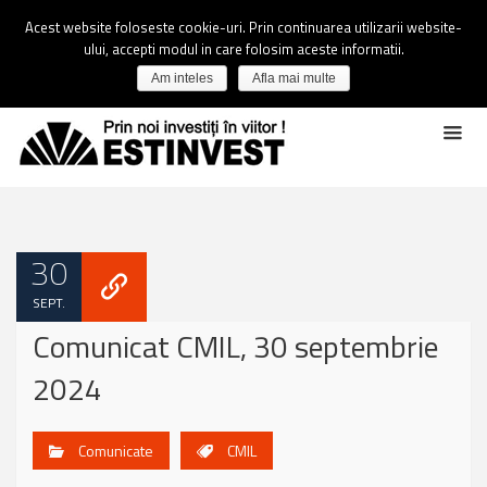
Acest website foloseste cookie-uri. Prin continuarea utilizarii website-
ului, accepti modul in care folosim aceste informatii.
Am inteles
Afla mai multe
30
SEPT.
Comunicat CMIL, 30 septembrie
2024
Comunicate
CMIL