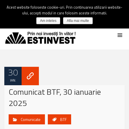
Acest website foloseste cookie-uri. Prin continuarea utilizarii website-
ului, accepti modul in care folosim aceste informatii.
Am inteles
Afla mai multe
30
IAN.
Comunicat BTF, 30 ianuarie
2025
Comunicate
BTF