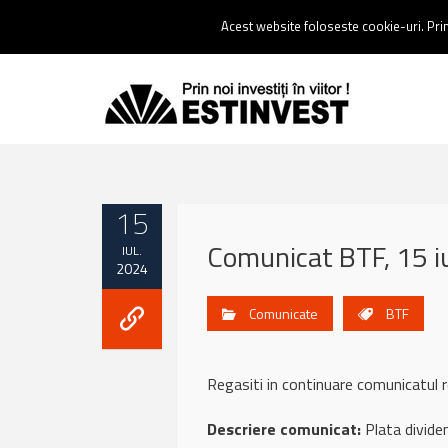
Contact:
0237 238 900 |
Email :
contact@estinvest.ro
Acest website foloseste cookie-uri. Prin 
15
Comunicat BTF, 15 i
IUL.
2024
Comunicate
BTF
Regasiti in continuare comunicatul 
Descriere comunicat:
Plata dividen