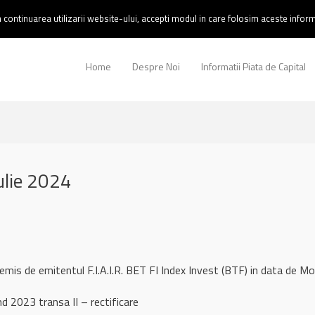
continuarea utilizarii website-ului, accepti modul in care folosim aceste informa
Home
Despre Noi
Informatii Piata de Capital
ulie 2024
remis de emitentul F.I.A.I.R. BET FI Index Invest (BTF) in data de 
d 2023 transa II – rectificare