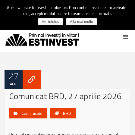
Acest website foloseste cookie-uri. Prin continuarea utilizarii website-
ului, accepti modul in care folosim aceste informatii.
Am inteles
Afla mai multe
27
APR.
Comunicat BRD, 27 aprilie 2026
Comunicate
BRD
Regasiti in continuare comunicatul remis de emitentul