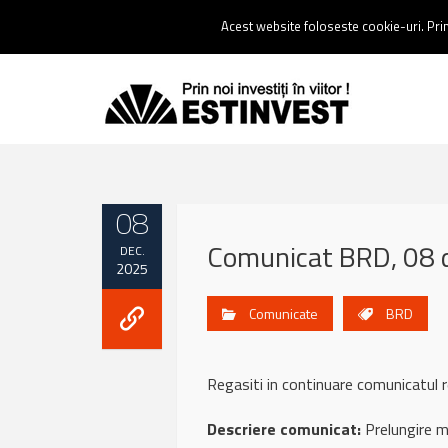
Contact:
0237 238 900 |
Email :
contact@estinvest.ro
Acest website foloseste cookie-uri. Prin 
08
Comunicat BRD, 08 
DEC.
2025
Comunicate
BRD
Regasiti in continuare comunicat
Descriere comunicat:
Prelungire m