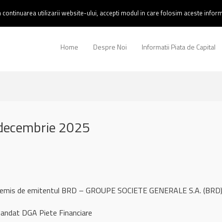
continuarea utilizarii website-ului, accepti modul in care folosim aceste informa
Home
Despre Noi
Informatii Piata de Capital
decembrie 2025
ul remis de emitentul BRD – GROUPE SOCIETE GENERALE S.A. (BRD
andat DGA Piete Financiare