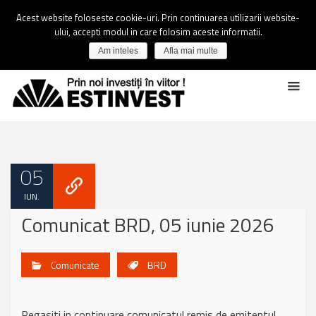
Acest website foloseste cookie-uri. Prin continuarea utilizarii website-
ului, accepti modul in care folosim aceste informatii.
Am inteles
Afla mai multe
05
IUN.
Comunicat BRD, 05 iunie 2026
Comunicate
BRD
Regasiti in continuare comunicatul remis de emitentul