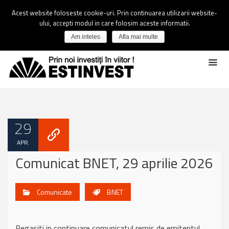
Acest website foloseste cookie-uri. Prin continuarea utilizarii website-
ului, accepti modul in care folosim aceste informatii.
Am inteles
Afla mai multe
29
APR.
Comunicat BNET, 29 aprilie 2026
Comunicate
BNET
Regasiti in continuare comunicatul remis de emitentul