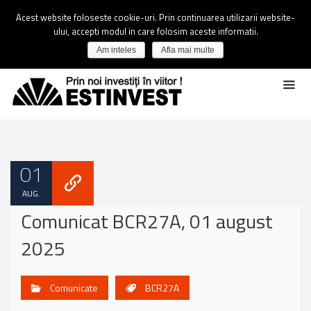
Acest website foloseste cookie-uri. Prin continuarea utilizarii website-
ului, accepti modul in care folosim aceste informatii.
Am inteles
Afla mai multe
01
AUG.
Comunicat BCR27A, 01 august
2025
Comunicate
BCR27A