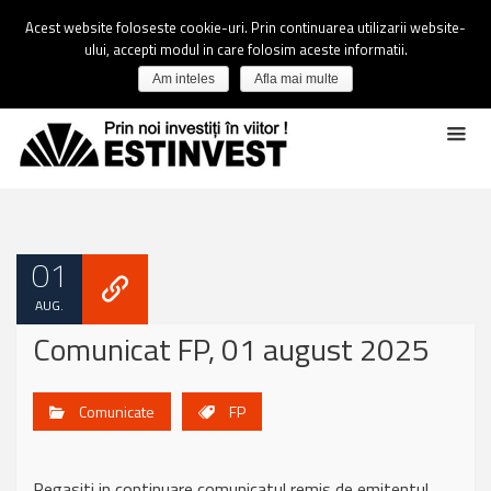
Acest website foloseste cookie-uri. Prin continuarea utilizarii website-
ului, accepti modul in care folosim aceste informatii.
Am inteles
Afla mai multe
01
AUG.
Comunicat FP, 01 august 2025
Comunicate
FP
Regasiti in continuare comunicatul remis de emitentul