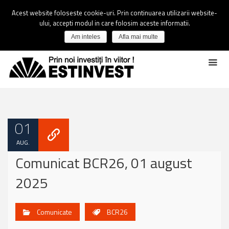
Acest website foloseste cookie-uri. Prin continuarea utilizarii website-
ului, accepti modul in care folosim aceste informatii.
Am inteles
Afla mai multe
01
AUG.
Comunicat BCR26, 01 august
2025
Comunicate
BCR26