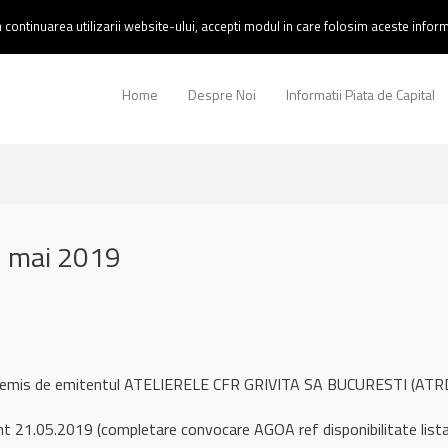
continuarea utilizarii website-ului, accepti modul in care folosim aceste informa
Home
Despre Noi
Informatii Piata de Capital
1 mai 2019
l remis de emitentul ATELIERELE CFR GRIVITA SA BUCURESTI (ATR
t 21.05.2019 (completare convocare AGOA ref disponibilitate list