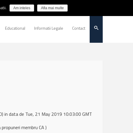
tii.
Am inteles
Afla mai multe
Educational
Informatii Legale
Contact
D) in data de Tue, 21 May 2019 10:03:00 GMT
a propuneri membru CA )