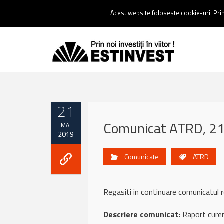
Contact:
0237 238 900 |
Email :
contact@estinvest.ro
Acest website foloseste cookie-uri. Prin 
21
Comunicat ATRD, 2
MAI
2019
Comunicate
ATRD
Regasiti in continuare comunicatu
Descriere comunicat:
Raport curen