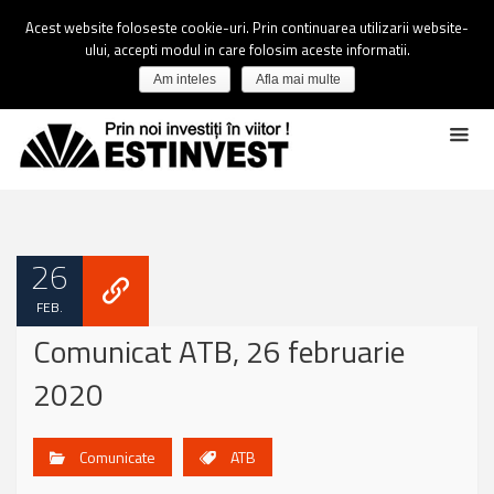
Acest website foloseste cookie-uri. Prin continuarea utilizarii website-
ului, accepti modul in care folosim aceste informatii.
Am inteles
Afla mai multe
26
FEB.
Comunicat ATB, 26 februarie
2020
Comunicate
ATB