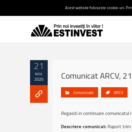
Contact:
0237 238 900 |
Email :
contact@estinvest.ro
Acest website foloseste cookie-uri. Prin 
21
Comunicat ARCV, 21
NOV.
2025
Comunicate
ARCV
Regasiti in continuare comunicatu
Descriere comunicat:
Raport trim