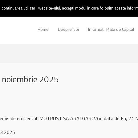
continuarea utilizarii website-ului, accepti modul in care folosim aceste informa
Home
Despre Noi
Informatii Piata de Capital
 noiembrie 2025
l remis de emitentul IMOTRUST SA ARAD (ARCV) in data de Fri, 2
 3 2025