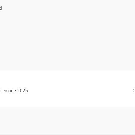
ci
oiembrie 2025
C