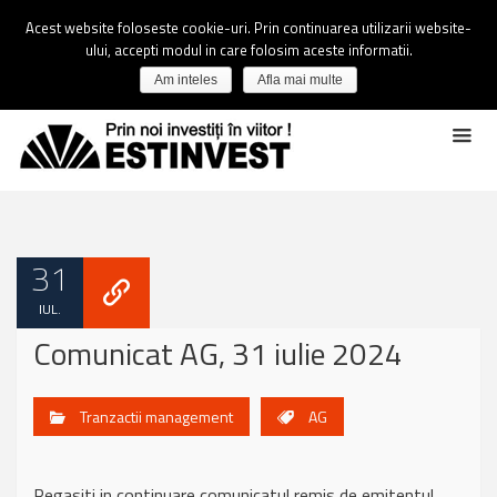
Acest website foloseste cookie-uri. Prin continuarea utilizarii website-
ului, accepti modul in care folosim aceste informatii.
Am inteles
Afla mai multe
31
IUL.
Comunicat AG, 31 iulie 2024
Tranzactii management
AG
Regasiti in continuare comunicatul remis de emitentul