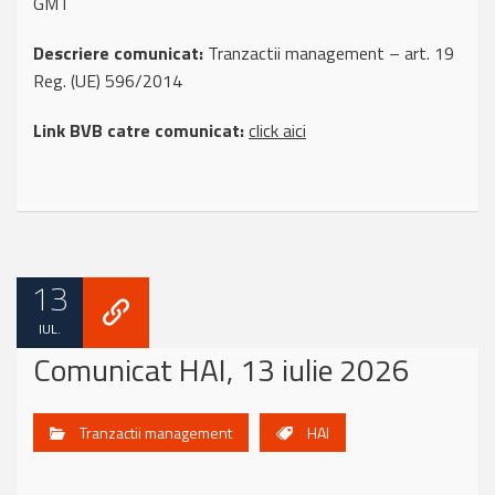
GMT
Descriere comunicat:
Tranzactii management – art. 19
Reg. (UE) 596/2014
Link BVB catre comunicat:
click aici
13
IUL.
Comunicat HAI, 13 iulie 2026
Tranzactii management
HAI