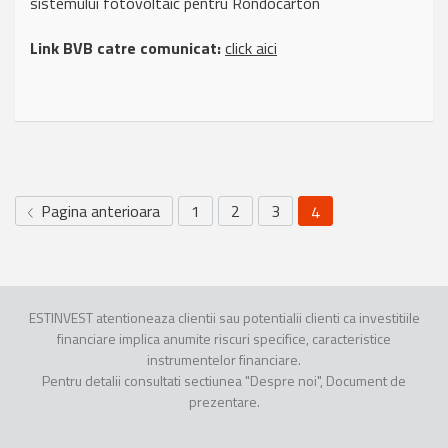
sistemului fotovoltaic pentru Rondocarton
Link BVB catre comunicat:
click aici
Pagina anterioara
1
2
3
4
ESTINVEST atentioneaza clientii sau potentialii clienti ca investitiile
financiare implica anumite riscuri specifice, caracteristice
instrumentelor financiare.
Pentru detalii consultati sectiunea "Despre noi", Document de
prezentare.