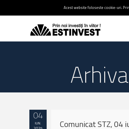
Contact:
0237 238 900 |
Email :
contact@estinvest.ro
Acest website foloseste cookie-uri. Prin 
Arhiva
04
Comunicat STZ, 04 i
IUN.
2025