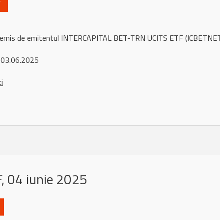
F
ul remis de emitentul INTERCAPITAL BET-TRN UCITS ETF (ICBETNET
 03.06.2025
ci
, 04 iunie 2025