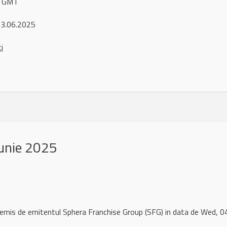
4 GMT
 3.06.2025
ci
unie 2025
 remis de emitentul Sphera Franchise Group (SFG) in data de Wed,