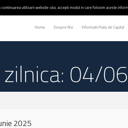
continuarea utilizarii website-ului, accepti modul in care folosim aceste informa
Home
Despre Noi
Informatii Piata de Capital
 zilnica: 04/
unie 2025