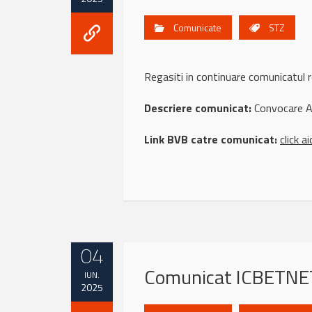
Comunicate
STZ
Regasiti in continuare comunicatul
Descriere comunicat:
Convocare 
Link BVB catre comunicat:
click ai
04
Comunicat ICBETNET
IUN.
2025