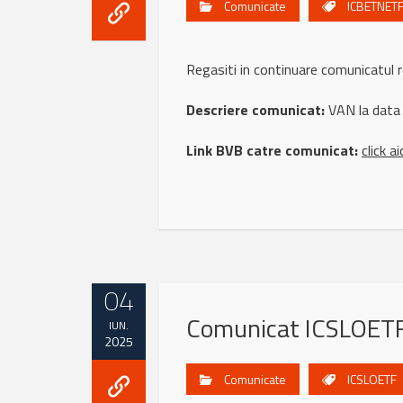
Comunicate
ICBETNET
Regasiti in continuare comunicat
Descriere comunicat:
VAN la data
Link BVB catre comunicat:
click ai
04
Comunicat ICSLOETF
IUN.
2025
Comunicate
ICSLOETF