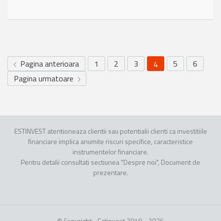
Pagina anterioara
1
2
3
5
6
4
Pagina urmatoare
ESTINVEST atentioneaza clientii sau potentialii clienti ca investitiile
financiare implica anumite riscuri specifice, caracteristice
instrumentelor financiare.
Pentru detalii consultati sectiunea "Despre noi", Document de
prezentare.
© Copyright - Estinvest 2018 - 2026