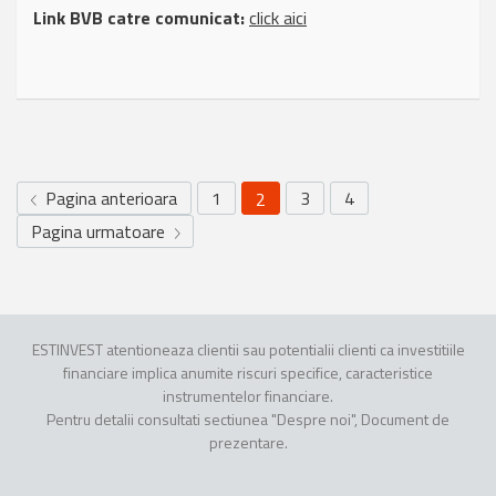
Link BVB catre comunicat:
click aici
Pagina anterioara
1
3
4
2
Pagina urmatoare
ESTINVEST atentioneaza clientii sau potentialii clienti ca investitiile
financiare implica anumite riscuri specifice, caracteristice
instrumentelor financiare.
Pentru detalii consultati sectiunea "Despre noi", Document de
prezentare.