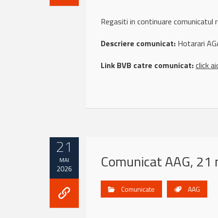
Regasiti in continuare comunicatu
Descriere comunicat:
Hotarari AG
Link BVB catre comunicat:
click ai
21
Comunicat AAG, 21 
MAI
2026
Comunicate
AAG