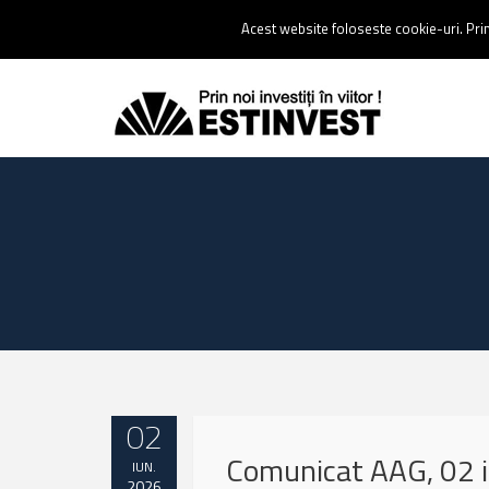
Contact:
0237 238 900 |
Email :
contact@estinvest.ro
Acest website foloseste cookie-uri. Prin 
02
Comunicat AAG, 02 
IUN.
2026