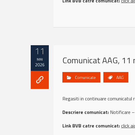
Link BVB catre comunicat:
click ai
11
Comunicat AAG, 11 
MAI
2026
Comunicate
AAG
Regasiti in continuare comunicatu
Descriere comunicat:
Notificare –
Link BVB catre comunicat:
click ai