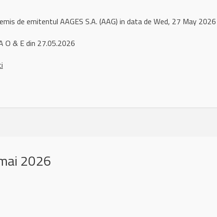
l remis de emitentul AAGES S.A. (AAG) in data de Wed, 27 May 202
A O & E din 27.05.2026
ci
mai 2026