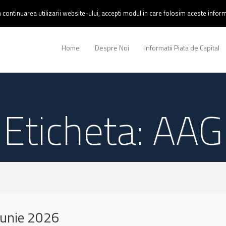
continuarea utilizarii website-ului, accepti modul in care folosim aceste informa
Home
Despre Noi
Informatii Piata de Capital
Eticheta: AAG
iunie 2026