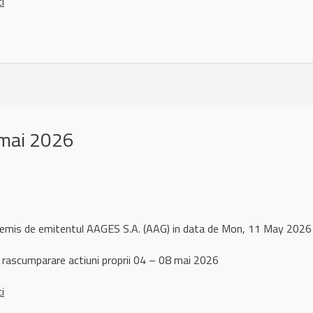
ci
mai 2026
l remis de emitentul AAGES S.A. (AAG) in data de Mon, 11 May 202
 rascumparare actiuni proprii 04 – 08 mai 2026
ci