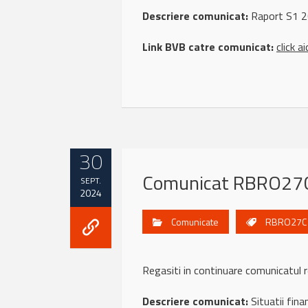
Descriere comunicat:
Raport S1 
Link BVB catre comunicat:
click ai
30
Comunicat RBRO27C
SEPT.
2024
Comunicate
RBRO27C
Regasiti in continuare comunicat
Descriere comunicat:
Situatii fina