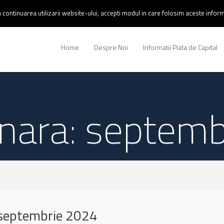
continuarea utilizarii website-ului, accepti modul in care folosim aceste informa
Home
Despre Noi
Informatii Piata de Capital
unara: septem
septembrie 2024