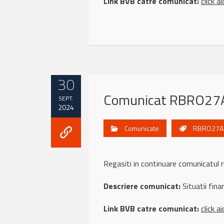
Link BVB catre comunicat:
click ai
30
Comunicat RBRO27A
SEPT.
2024
Comunicate
RBRO27A
Regasiti in continuare comunicatu
Descriere comunicat:
Situatii fina
Link BVB catre comunicat:
click ai