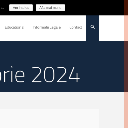
tii.
Am inteles
Afla mai multe
Educational
Informatii Legale
Contact
brie 2024