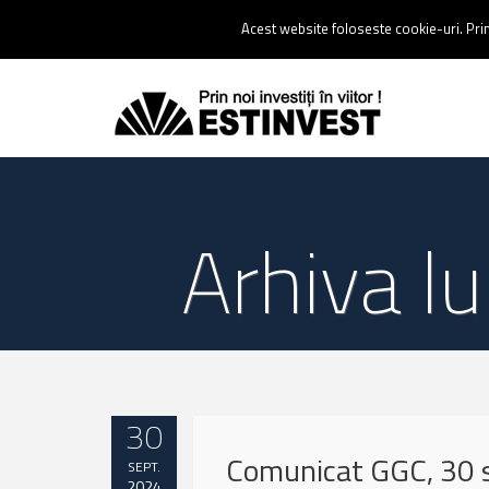
Contact:
0237 238 900 |
Email :
contact@estinvest.ro
Acest website foloseste cookie-uri. Prin 
Arhiva l
30
Comunicat GGC, 30 
SEPT.
2024