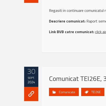
Regasiti in continuare comunicatu
Descriere comunicat:
Raport seme
Link BVB catre comunicat:
click ai
30
Comunicat TEI26E, 
SEPT.
2024
Comunicate
TEI26E