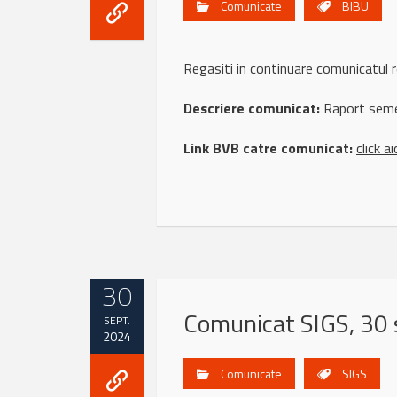
Comunicate
BIBU
Regasiti in continuare comunicatu
Descriere comunicat:
Raport seme
Link BVB catre comunicat:
click ai
30
Comunicat SIGS, 30
SEPT.
2024
Comunicate
SIGS