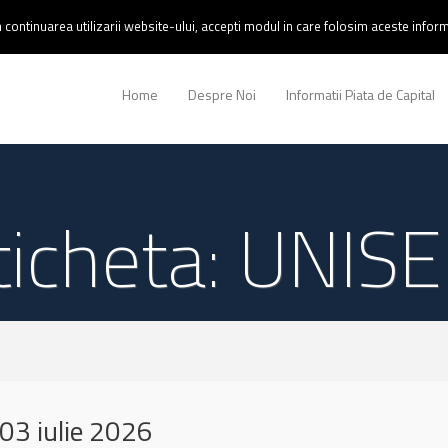
continuarea utilizarii website-ului, accepti modul in care folosim aceste informa
Home
Despre Noi
Informatii Piata de Capital
ticheta: UNIS
03 iulie 2026