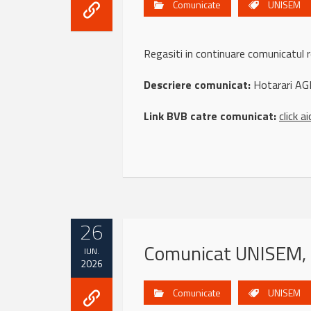
Comunicate
UNISEM
Regasiti in continuare comunicatu
Descriere comunicat:
Hotarari AG
Link BVB catre comunicat:
click ai
26
Comunicat UNISEM, 
IUN.
2026
Comunicate
UNISEM