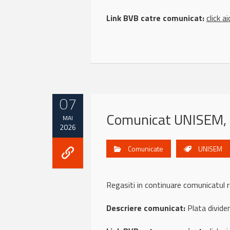
Link BVB catre comunicat:
click ai
07
Comunicat UNISEM,
MAI
2026
Comunicate
UNISEM
Regasiti in continuare comunicatu
Descriere comunicat:
Plata divid