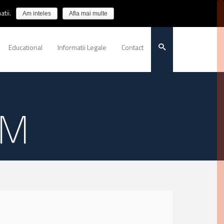
tii.
Am inteles
Afla mai multe
Educational
Informatii Legale
Contact
EM