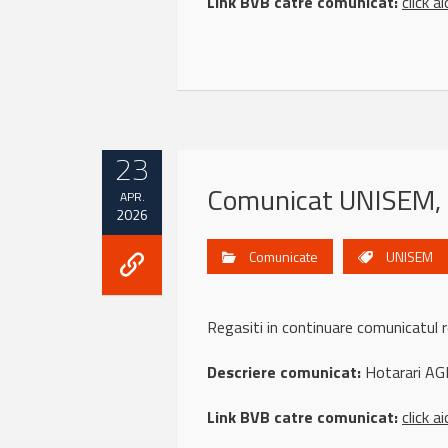
Link BVB catre comunicat:
click ai
23
Comunicat UNISEM, 2
APR.
2026
Comunicate
UNISEM
Regasiti in continuare comunicatu
Descriere comunicat:
Hotarari AG
Link BVB catre comunicat:
click ai