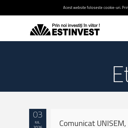
Contact:
0237 238 900 |
Email :
contact@estinvest.ro
Acest website foloseste cookie-uri. Prin 
E
03
Comunicat UNISEM, 
IUL.
2026