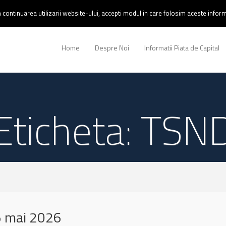
continuarea utilizarii website-ului, accepti modul in care folosim aceste informa
Home
Despre Noi
Informatii Piata de Capital
Eticheta: TSN
5 mai 2026