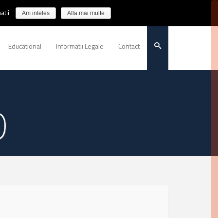
tii.
Am inteles
Afla mai multe
Educational
Informatii Legale
Contact
D