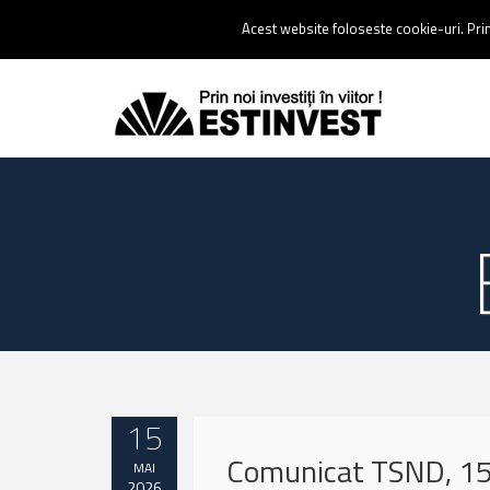
Contact:
0237 238 900 |
Email :
contact@estinvest.ro
Acest website foloseste cookie-uri. Prin 
15
Comunicat TSND, 1
MAI
2026