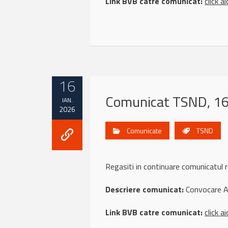
Link BVB catre comunicat:
click ai
16
Comunicat TSND, 16
IAN.
2026
Comunicate
TSND
Regasiti in continuare comunicatu
Descriere comunicat:
Convocare 
Link BVB catre comunicat:
click ai