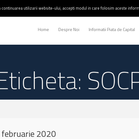
continuarea utilizarii website-ului, accepti modul in care folosim aceste informa
Home
Despre Noi
Informatii Piata de Capital
Eticheta: SOC
 februarie 2020