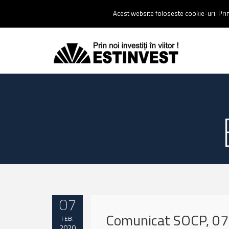
Contact:
0237 238 900 |
Email :
contact@estinvest.ro
Acest website foloseste cookie-uri. Prin 
07
Comunicat SOCP, 07
FEB.
2020