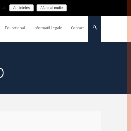
tii.
Am inteles
Afla mai multe
Educational
Informatii Legale
Contact
P