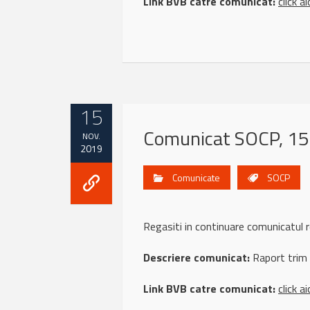
Link BVB catre comunicat:
click ai
15
Comunicat SOCP, 15
NOV.
2019
Comunicate
SOCP
Regasiti in continuare comunicatul
Descriere comunicat:
Raport trim
Link BVB catre comunicat:
click ai