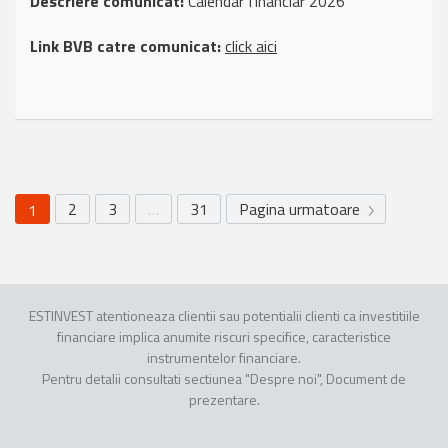
Descriere comunicat:
Calendar financiar 2026
Link BVB catre comunicat:
click aici
2
3
…
31
Pagina urmatoare
1
ESTINVEST atentioneaza clientii sau potentialii clienti ca investitiile
financiare implica anumite riscuri specifice, caracteristice
instrumentelor financiare.
Pentru detalii consultati sectiunea "Despre noi", Document de
prezentare.