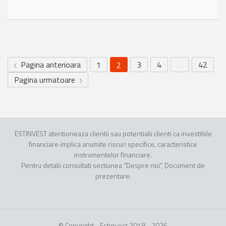
Pagina anterioara
1
3
4
…
42
2
Pagina urmatoare
ESTINVEST atentioneaza clientii sau potentialii clienti ca investitiile
financiare implica anumite riscuri specifice, caracteristice
instrumentelor financiare.
Pentru detalii consultati sectiunea "Despre noi", Document de
prezentare.
© Copyright - Estinvest 2018 - 2026