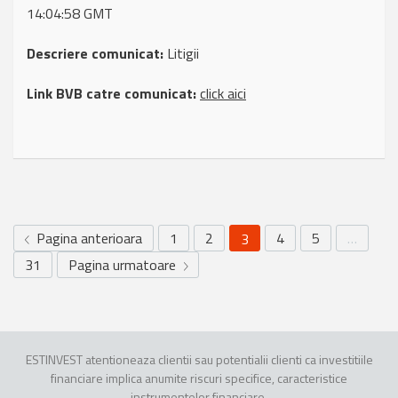
14:04:58 GMT
Descriere comunicat:
Litigii
Link BVB catre comunicat:
click aici
Pagina anterioara
1
2
4
5
…
3
31
Pagina urmatoare
ESTINVEST atentioneaza clientii sau potentialii clienti ca investitiile
financiare implica anumite riscuri specifice, caracteristice
instrumentelor financiare.