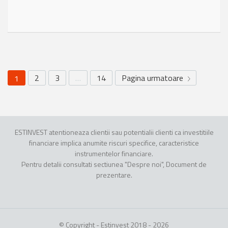
2
3
…
14
Pagina urmatoare
1
ESTINVEST atentioneaza clientii sau potentialii clienti ca investitiile
financiare implica anumite riscuri specifice, caracteristice
instrumentelor financiare.
Pentru detalii consultati sectiunea "Despre noi", Document de
prezentare.
© Copyright - Estinvest 2018 - 2026