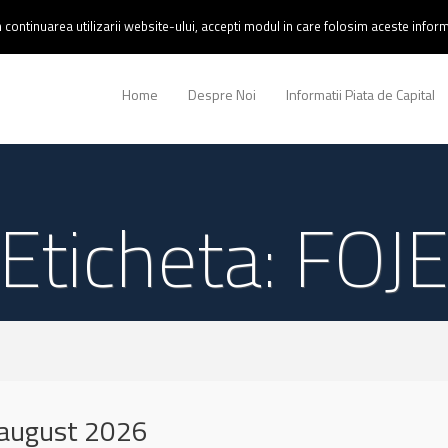
continuarea utilizarii website-ului, accepti modul in care folosim aceste informa
Home
Despre Noi
Informatii Piata de Capital
Eticheta: FOJ
 august 2026