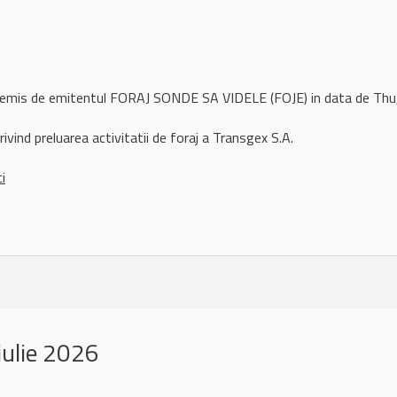
l remis de emitentul FORAJ SONDE SA VIDELE (FOJE) in data de T
ivind preluarea activitatii de foraj a Transgex S.A.
ci
iulie 2026