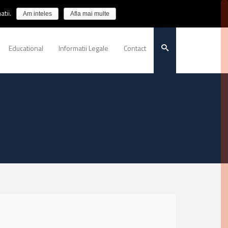
tii.
Am inteles
Afla mai multe
Educational
Informatii Legale
Contact
E