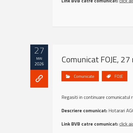
Link BVB catre comunicat:
click ai
27
Comunicat FOJE, 27
MAI
2026
Comunicate
FOJE
Regasiti in continuare comunicatu
Descriere comunicat:
Hotarari AG
Link BVB catre comunicat:
click ai