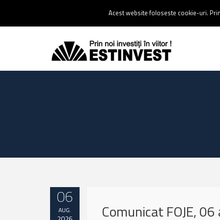
Contact:
0237 238 900 |
Email :
contact@estinvest.ro
Acest website foloseste cookie-uri. Prin 
06
Comunicat FOJE, 06
AUG.
2026