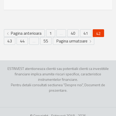
Pagina anterioara
1
…
40
41
42
43
44
…
55
Pagina urmatoare
ESTINVEST atentioneaza clientii sau potentialii clienti ca investitiile
financiare implica anumite riscuri specifice, caracteristice
instrumentelor financiare.
Pentru detalii consultati sectiunea "Despre noi", Document de
prezentare.
© Copyright - Estinvest 2018 - 2026